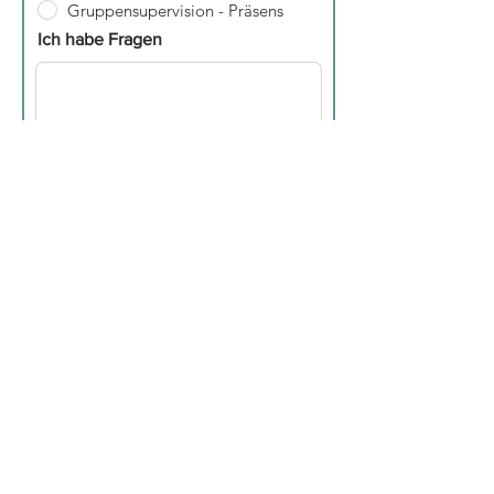
Gruppensupervision - Präsens
Ich habe Fragen
Einreichen
Systemische Praxis für Supervision,
Beratung
und Fortbildung
Blücherstraße 35
22767 Hamburg