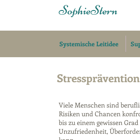
Sophie
Stern
Systemische Leitidee
Sup
Stressprävention
Viele Menschen sind berufli
Risiken und Chancen konfron
bis zu einem gewissen Grad p
Unzufriedenheit, Überford
kann.