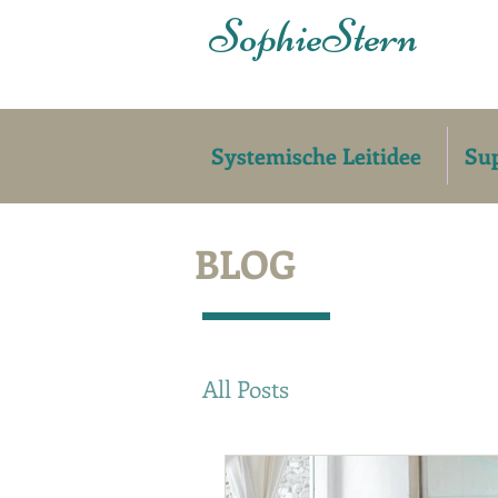
Sophie
Stern
Systemische Leitidee
Sup
BLOG
All Posts