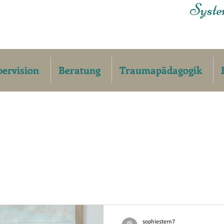
Syste
ervision
Beratung
Traumapädagogik
sophiestern7