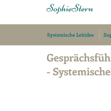
Sophie
Stern
Systemische Leitidee
Sup
Gesprächsfü
- Systemisch